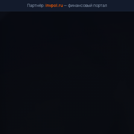
Партнёр:
invpol.ru
— финансовый портал